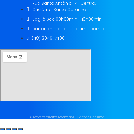
Rua Santo Antônio, 141, Centro,
Criciúma, Santa Catarina
Seg. à Sex: 09h00min - 18h00min
cartorio@cartoriocriciuma.com.br
(48) 3046-7400
© Todos os direitos reservados - Cartório Criciúma