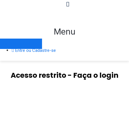
cartorio@cartoriocriciuma.com.br
(48) 9.9698-8365
Menu
Seg. à Sex: 09h00min - 18h00min / Fechado aos fins de semana
ENTRAR EM CONTATO
Facebook
Instagram
Whatsapp
Entre ou Cadastre-se
Acesso restrito
Acesso restrito - Faça o login
Usuário ou E-mail
*
Senha
*