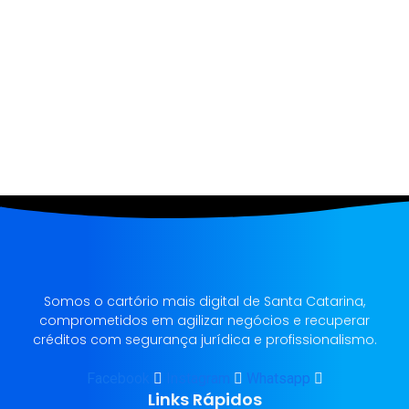
Mantenha-me conectado(a)
Esqueceu sua senha?
Somos o cartório mais digital de Santa Catarina,
comprometidos em agilizar negócios e recuperar
créditos com segurança jurídica e profissionalismo.
Facebook
Instagram
Whatsapp
Links Rápidos