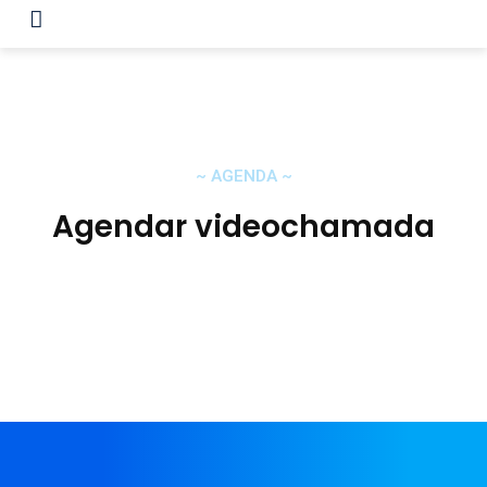
~
AGENDA
~
Agendar videochamada