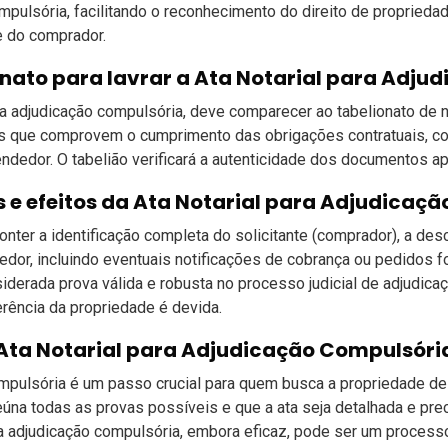
mpulsória, facilitando o reconhecimento do direito de propried
e do comprador.
ato para lavrar a Ata Notarial para Adju
 adjudicação compulsória, deve comparecer ao tabelionato de nota
s que comprovem o cumprimento das obrigações contratuais, c
endedor. O tabelião verificará a autenticidade dos documentos ap
s e efeitos da Ata Notarial para Adjudicaç
onter a identificação completa do solicitante (comprador), a d
dor, incluindo eventuais notificações de cobrança ou pedidos f
siderada prova válida e robusta no processo judicial de adjudic
erência da propriedade é devida.
 Ata Notarial para Adjudicação Compulsóri
ompulsória é um passo crucial para quem busca a propriedade de
reúna todas as provas possíveis e que a ata seja detalhada e prec
 adjudicação compulsória, embora eficaz, pode ser um processo 