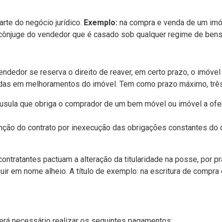
te do negócio jurídico.
Exemplo:
na compra e venda de um imóv
cônjuge do vendedor que é casado sob qualquer regime de bens
 vendedor se reserva o direito de reaver, em certo prazo, o imóve
adas em melhoramentos do imóvel. Tem como prazo máximo, trê
láusula que obriga o comprador de um bem móvel ou imóvel a ofer
tinção do contrato por inexecução das obrigações constantes do 
 contratantes pactuam a alteração da titularidade na posse, por
ir em nome alheio. A título de exemplo: na escritura de compr
será necessário realizar os seguintes pagamentos: