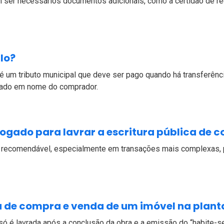
ser necessários documentos adicionais, como a certidão de regu
-lo?
um tributo municipal que deve ser pago quando há transferência
strado em nome do comprador.
ogado para lavrar a escritura pública de 
é recomendável, especialmente em transações mais complexas, p
a de compra e venda de um imóvel na plant
 só é lavrada após a conclusão da obra e a emissão do “habite-s