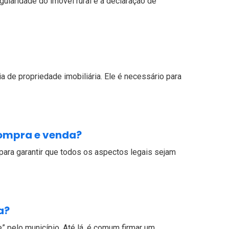
laridade do imóvel rural e a declaração de
 de propriedade imobiliária. Ele é necessário para
compra e venda?
ara garantir que todos os aspectos legais sejam
a?
e” pelo município. Até lá, é comum firmar um