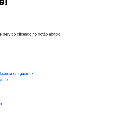
e!
 serviço clicando no botão abaixo.
uciária em garantia
pólio
ão